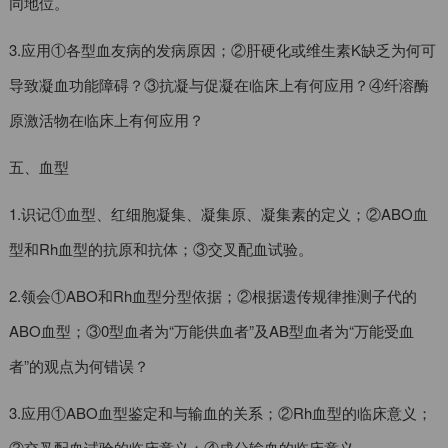
同地位。
3.应用①各型血友病的发病原因；②肝硬化或维生素K缺乏为何可
导致凝血功能障碍？③抗凝与促凝在临床上有何应用？④纤溶酶
原激活物在临床上有何应用？
五、血型
1.识记①血型、红细胞凝集、凝集原、凝集素的定义；②ABO血
型和Rh血型的抗原和抗体；③交叉配血试验。
2.领会①ABO和Rh血型分型依据；②根据遗传规律推测子代的
ABO血型；③0型血者为“万能供血者”及AB型血者为“万能受血
者”的观点为何错误？
3.应用①ABO血型鉴定和与输血的关系；②Rh血型的临床意义；
③交叉配血试验的临床意义；④成分输血的临床意义。