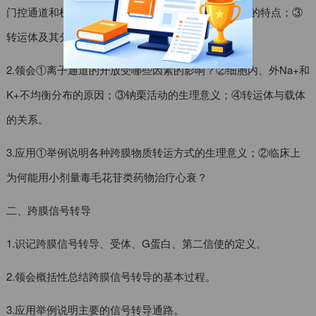
门控通道和机械门控通道的定义；②经载体易化扩散的特点；③
转运体及其分类。
2.领会①离子通道的开放受哪些因素的影响？②细胞内、外Na+和
K+不均衡分布的原因；③钠栗活动的生理意义；④转运体与载体
的关系。
3.应用①举例说明各种跨膜物质转运方式的生理意义；②临床上
为何能用小剂量毒毛花苷类药物治疗心衰？
二、跨膜信号转导
1.识记跨膜信号转导、受体、G蛋白、第二信使的定义。
2.领会概括性总结跨膜信号转导的基本过程。
3.应用举例说明主要的信号转导通路。