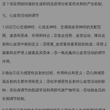
压？④应用组织液的生成和回流原理分析某些水肿的产生机制。
七、心血管活动的调节
1.识记①心交感神经、心迷走神经、交感缩血管神经的支配范
围、递质和受体、作用和特点；②迷走优势、血管运动、降压反
射和心血管中枢的定义；③肾素_血管紧张素系统的组成；④肾上
腺素和去甲肾上腺素及其受体；⑤一氧化氮对心血管活动的调节
作用。
2.领会①压力感受性反射的过程、作用特点和意义；②心肺感受
器反射的主要作用和意义；③化学感受性反射对心血管活动的影
响；④自身调节的肌源学说和局部代谢产物学说；⑤动脉血压的
长期调节机制。
3.应用①正常动脉血压如何维持稳定？②临床上为何能用AT:受体