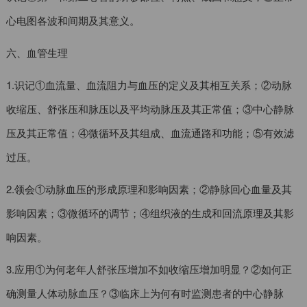
心电图各波和间期及其意义。
六、血管生理
1.识记①血流量、血流阻力与血压的定义及其相互关系；②动脉
收缩压、舒张压和脉压以及平均动脉压及其正常值；③中心静脉
压及其正常值；④微循环及其组成、血流通路和功能；⑤有效滤
过压。
2.领会①动脉血压的形成原理和影响因素；②静脉回心血量及其
影响因素；③微循环的调节；④组织液的生成和回流原理及其影
响因素。
3.应用①为何老年人舒张压增加不如收缩压增加明显？②如何正
确测量人体动脉血压？③临床上为何有时监测患者的中心静脉