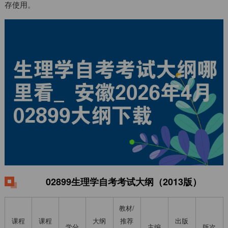
存使用。
02899生理学自考考试大纲（2013版）
教材/
课程
课程
大纲
推荐
出版
学分
主编
版次