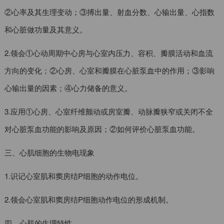
②心率及其生理变动；③搏出量、射血分数、心输出量、心指数
和心脏做功量及其意义。
2.领会①心动周期中心房与心室内压力、容积、瓣膜活动和血流
方向的变化；②心房、心室和瓣膜在心脏泵血中的作用；③影响
心输出量的因素；④心力储备的意义。
3.应用①心房、心室纤维颤动或房室瓣、动脉瓣狭窄或关闭不全
对心脏泵血功能的影响及原因；②如何评价心脏泵血功能。
三、心肌细胞的生物电现象
1.识记心室肌和窦房结P细胞的动作电位。
2.领会心室肌和窦房结P细胞动作电位的形成机制。
四、心肌的生理特性