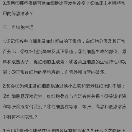
3.应用①哪些疾病可使血细胞比容发生改变？②临床上有哪些常
用的等渗溶液？
三、血细胞生理
1.识记①各种血细胞及血红蛋白的正常值，白细胞分类及其正常
百分比；②红细胞沉降率及其正常值；③红细胞生成的部位、原
料和成熟因子、促红细胞生成素；④各类血细胞的生理特性和功
能；⑤正常红细胞的平均寿命，血管外和血管内破坏。
2.领会①为何正常红细胞易通过狭小血窦和衰老红细胞则不能；
②红细胞悬浮稳定性、红细胞叠连与血沉有何关系？③等渗溶液
和等张溶液有何区别？④红细胞在等渗、等张、高渗和低渗溶液
中有何不同表现？
3.应用①遗传性球形红细胞增多症有何危害？为什么？②临床上