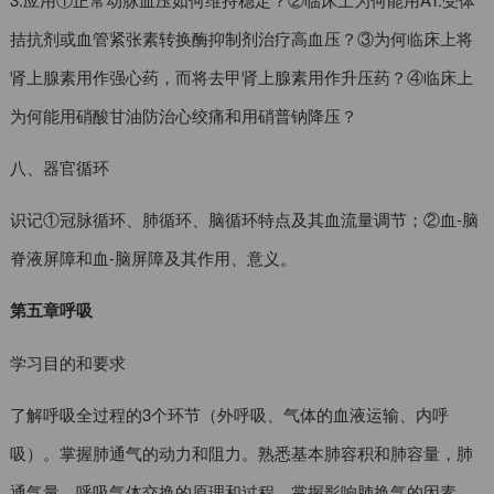
拮抗剂或血管紧张素转换酶抑制剂治疗高血压？③为何临床上将
肾上腺素用作强心药，而将去甲肾上腺素用作升压药？④临床上
为何能用硝酸甘油防治心绞痛和用硝普钠降压？
八、器官循环
识记①冠脉循环、肺循环、脑循环特点及其血流量调节；②血-脑
脊液屏障和血-脑屏障及其作用、意义。
第五章呼吸
学习目的和要求
了解呼吸全过程的3个环节（外呼吸、气体的血液运输、内呼
吸）。掌握肺通气的动力和阻力。熟悉基本肺容积和肺容量，肺
通气量，呼吸气体交换的原理和过程。掌握影响肺换气的因素。