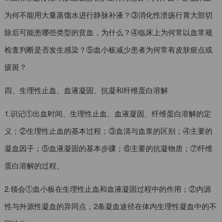
为何不能用大量蒸馏水进行静脉补液？③消化性溃疡行胃大部切
除后可能患哪些类型的贫血，为什么？④临床上为何常以血常规
检査判断是否发生感染？⑤血小板减少患者为何常有皮肤瘀点或
疲斑？
四、生理性止血、血液凝固、抗凝和纤维蛋白溶解
1.识记①出血时间、生理性止血、血液凝固、纤维蛋白溶解的定
义；②生理性止血的基本过程；③血清与血浆的区别；④主要的
凝血因子；⑤血液凝固的基本步骤；⑥主要的抗凝物质；⑦纤维
蛋白溶解的过程。
2.领会①血小板在生理性止血和血液凝固过程中的作用；②内源
性与外源性凝血的异同点，2条凝血途径在体内生理性凝血中的不