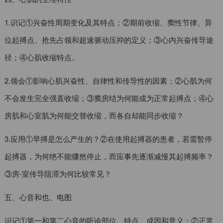
1.识记①兴奋性周期变化及其特点；②期前收缩、窦性节律、异
位起搏点、抢先占领和超速驱动压抑的定义；③心内兴奋传导途
径；④心肌收缩特点。
2.领会①影响心肌兴奋性、自律性和传导性的因素；②心肌为何
不会发生完全强直收缩；③窦房结为何能成为正常起搏点；④心
房肌和心室肌为何能交替收缩，而各自却能同步收缩？
3.应用①早搏是怎么产生的？②在使用起搏器的患者，若需暂停
起搏器，为何绝不能骤然停止，而应事先逐渐减慢其起搏频率？
③房-室传导阻滞为何比较常见？
五、心音和也、电图
识记①第一和第二心音的听诊部位、特点、成因和意义；②正常