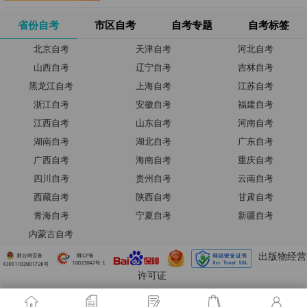
省份自考
市区自考
自考专题
自考标签
北京自考
天津自考
河北自考
山西自考
辽宁自考
吉林自考
黑龙江自考
上海自考
江苏自考
浙江自考
安徽自考
福建自考
江西自考
山东自考
河南自考
湖南自考
湖北自考
广东自考
广西自考
海南自考
重庆自考
四川自考
贵州自考
云南自考
西藏自考
陕西自考
甘肃自考
青海自考
宁夏自考
新疆自考
内蒙古自考
出版物经营
许可证