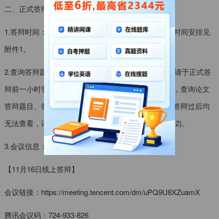
二、正式答辩安排
1.答辩时间：2025年11月16日，答辩学生名单及具体时间安排见
附件1。
2.查询答辩题目：http://202.121.129.178:85/yz.asp ，请于正式答
辩前一小时登录以此网址，输入个人准考证号和姓名，查询论文
答辩题目、答辩老师。此链接地址限时有效，提前或答辩过后均
无法查看，请将答辩题目复制到答辩记录表上(见附件2)。
3.会议信息：
【11月16日线上答辩】
会议链接：https://meeting.tencent.com/dm/uPQ9U8XZuamX
腾讯会议码：724-933-826