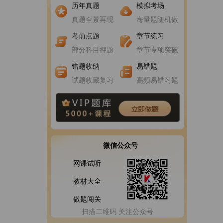
进入做题
进入做题
历年真题
模拟考场
真题全景再现
海量题随机做
进入做题
进入做题
考前点题
章节练习
部分科目押题
章节专项突破
错题收纳
易错题
试题收藏复习
高频易错习题
微信公众号
网课试听
教材大全
做题闯关
扫描二维码 关注公众号