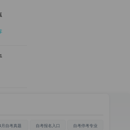
点
库
手
4月自考真题
自考报名入口
自考停考专业