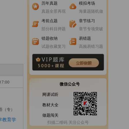
进入做题
进入做题
历年真题
模拟考场
真题全景再现
海量题随机做
进入做题
进入做题
考前点题
章节练习
部分科目押题
章节专项突破
错题收纳
易错题
试题收藏复习
高频易错习题
17:00
微信公众号
网课试听
教材大全
英语（专）
做题闯关
学教育学
扫描二维码 关注公众号