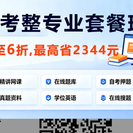
论
W570103K），由自考生网根据
四川教育考试院官网
发布的《
2
相关资讯可查看"
四川自考科目时间安排
"栏目。