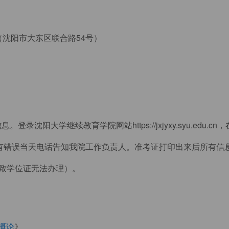
（沈阳市大东区联合路54号）
录沈阳大学继续教育学院网站https://jxjyxy.syu.edu.c
如有错误当天电话告知我院工作负责人。准考证打印出来后所有信
致学位证无法办理）。
概论
》