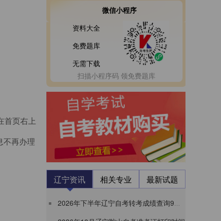
微信小程序
资料大全
免费题库
无需下载
扫描小程序码 领免费题库
n，在首页右上
息不再办理
辽宁资讯
相关专业
最新试题
2026年下半年辽宁自考转考成绩查询9月1日后