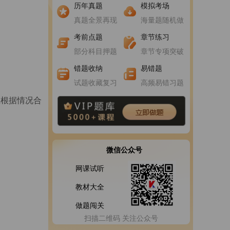
进入做题
进入做题
历年真题
模拟考场
真题全景再现
海量题随机做
进入做题
进入做题
考前点题
章节练习
部分科目押题
章节专项突破
错题收纳
易错题
试题收藏复习
高频易错习题
生根据情况合
微信公众号
网课试听
教材大全
做题闯关
扫描二维码 关注公众号