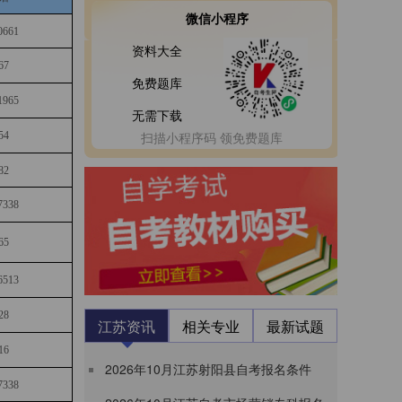
微信小程序
0661
资料大全
67
免费题库
1965
无需下载
扫描小程序码 领免费题库
54
82
7338
65
6513
28
江苏资讯
相关专业
最新试题
16
2026年10月江苏射阳县自考报名条件
7338