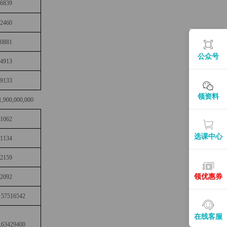
76839
22460
20881
公众号
34913
19133
领资料
1,900,000,000
71062
选课中心
61134
72159
领优惠券
82092
 57516542
在线客服
,63429400