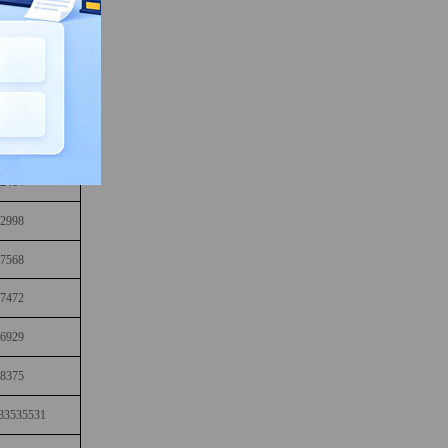
12126
5 88200262
94902
28379
62414
92998
37568
17472
96929
18375
 83535531