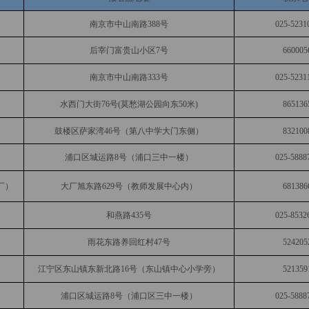
南京市中山南路388号
025-5231
后宰门富贵山小区7号
660005
南京市中山南路333号
025-5231
水西门大街76号(莫愁湖公园向东50米)
865136
鼓楼区萨家湾46号（第八中学大门东侧）
832100
浦口区城运路8号（浦口三中一楼）
025-5888
厂）
大厂旭东路629号（教师发展中心内）
681386
和燕路435号
025-8532
雨花东路养回红村47号
524205
江宁区东山镇东新北路16号（东山镇中心小学旁）
521359
浦口区城运路8号（浦口区三中一楼）
025-5888