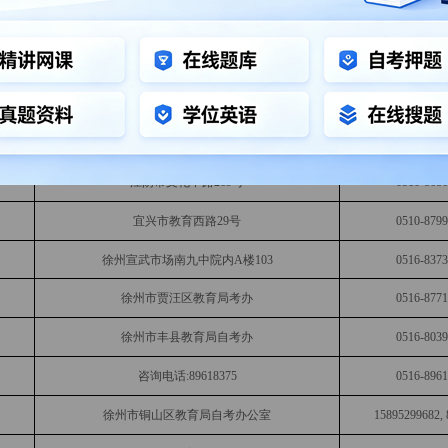
无锡市解放东路865号
0510-850
无锡市东亭华夏中路12号
0510- 8870019
无锡市惠山区文惠路18号惠山区教育局东侧三楼901室
0510-835
无锡市湖滨路651号锦绣大厦5楼(滨湖区自考办)；
0510-851
江阴市文化中路269号
0510-868
宜兴市教育西路29号
0510-879
徐州宣武市场南九中院内A楼103
0516-837
徐州市贾汪区教育局考办
0516-877
徐州市丰县教育局自考办
0516-803
咨询电话:89618375
0516-896
徐州市铜山区教育局自考办公室
15895299682,