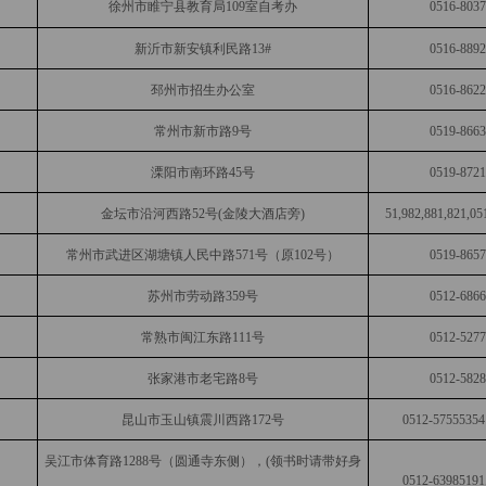
徐州市睢宁县教育局109室自考办
0516-803
新沂市新安镇利民路13#
0516-889
邳州市招生办公室
0516-862
常州市新市路9号
0519-866
溧阳市南环路45号
0519-872
金坛市沿河西路52号(金陵大酒店旁)
51,982,881,821,05
常州市武进区湖塘镇人民中路571号（原102号）
0519-865
苏州市劳动路359号
0512-686
常熟市闽江东路111号
0512-527
张家港市老宅路8号
0512-582
昆山市玉山镇震川西路172号
0512-57555354
吴江市体育路1288号（圆通寺东侧），(领书时请带好身
0512-63985191