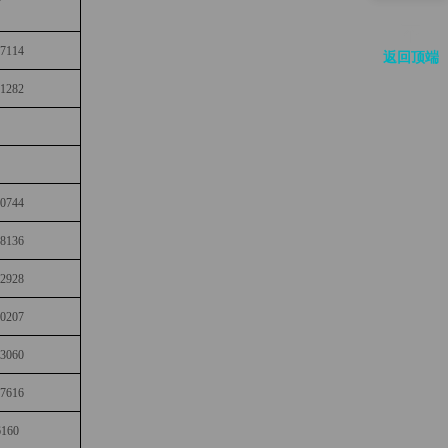
37114
返回顶端
81282
00744
18136
12928
00207
23060
17616
6160