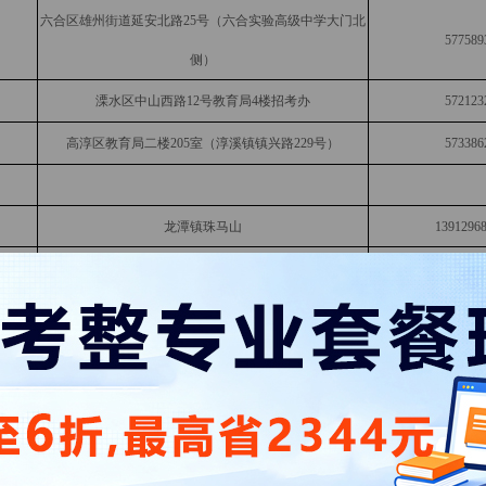
六合区雄州街道延安北路25号（六合实验高级中学大门北
577589
侧）
溧水区中山西路12号教育局4楼招考办
572123
高淳区教育局二楼205室（淳溪镇镇兴路229号）
573386
龙潭镇珠马山
1391296
浦口区石佛五宫
570770
中山门外金丝岗
1381388