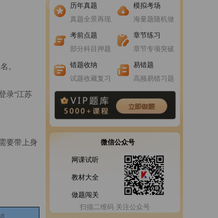
进入做题
进入做题
历年真题
模拟考场
真题全景再现
海量题随机做
进入做题
进入做题
考前点题
章节练习
部分科目押题
章节专项突破
错题收纳
易错题
报名。
试题收藏复习
高频易错习题
登录“江苏
需要带上身
微信公众号
网课试听
教材大全
做题闯关
扫描二维码 关注公众号
话