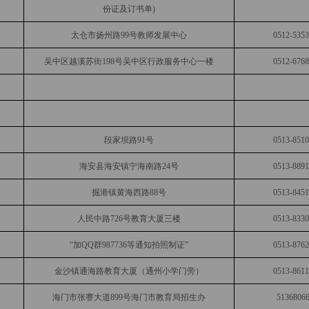
份证及订书单)
太仓市扬州路99号教师发展中心
0512-535
吴中区越溪苏街198号吴中区行政服务中心一楼
0512-676
段家坝路91号
0513-851
海安县海安镇宁海南路24号
0513-889
掘港镇黄海西路88号
0513-845
人民中路726号教育大厦三楼
0513-833
“加QQ群987736等通知拍照制证”
0513-876
金沙镇通海路教育大厦（通州小学门旁）
0513-861
海门市张謇大道899号海门市教育局招生办
5136806