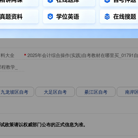
题库训练
资料大全
2025年会计综合操作(实践)自考教材在哪里买_01791
课程教学_
九龙坡区自考
大足区自考
綦江区自考
南岸
试政策请以权威部门公布的正式信息为准。