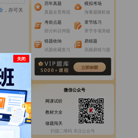
进入做题
进入做题
历年真题
模拟考场
全
，亦可关
真题全景再现
海量题随机做
进入做题
进入做题
考前点题
章节练习
部分科目押题
章节专项突破
错题收纳
易错题
试题收藏复习
高频易错习题
关闭
微信公众号
网课试听
教材大全
做题闯关
扫描二维码 关注公众号