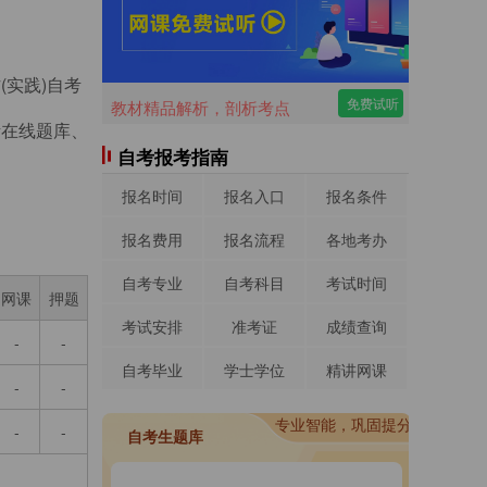
(实践)自考
免费试听
教材精品解析，剖析考点
考在线题库、
自考报考指南
报名时间
报名入口
报名条件
报名费用
报名流程
各地考办
自考专业
自考科目
考试时间
网课
押题
考试安排
准考证
成绩查询
-
-
自考毕业
学士学位
精讲网课
-
-
进入做题
专业智能，巩固提分
进入做题
-
-
自考生题库