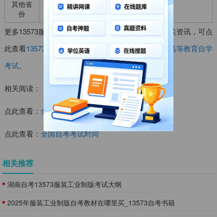
其他省
不开考，无该科目
份
更多13573服装工业制版自考复习资料及考试报名相关资讯，可点
此查看
13573服装工业制版资料大全
，亦可关注我网
高等教育自学
考试
。
相关阅读：
点此查看：
全国自考报名时间
点此查看：
全国自考考试时间
相关推荐
湖南自考13573服装工业制版考试大纲
2025年服装工业制版自考教材在哪里买_13573自考书籍