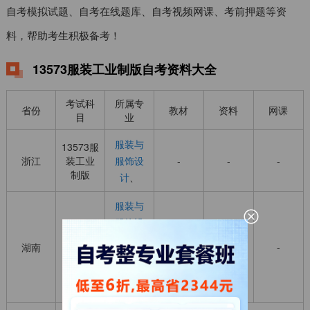
自考模拟试题、自考在线题库、自考视频网课、考前押题等资
料，帮助考生积极备考！
13573服装工业制版自考资料大全
考试科
所属专
省份
教材
资料
网课
目
业
服装与
13573服
浙江
装工业
服饰设
-
-
-
制版
计
、
服装与
服饰设
13573服
计(原服
湖南
装工业
查看
-
-
装艺术
制版
设计)(20
24版)
、