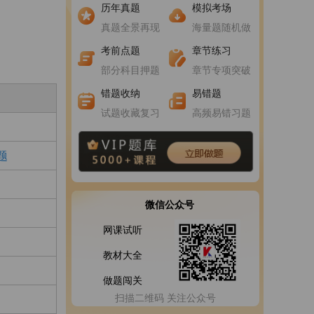
进入做题
进入做题
历年真题
模拟考场
真题全景再现
海量题随机做
进入做题
进入做题
考前点题
章节练习
部分科目押题
章节专项突破
错题收纳
易错题
试题收藏复习
高频易错习题
题
微信公众号
网课试听
教材大全
做题闯关
扫描二维码 关注公众号