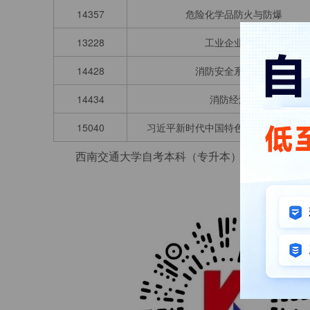
14357
危险化学品防火与防爆
13228
工业企业防火
14428
消防安全系统工程
14434
消防经济学
15040
习近平新时代中国特色社会主义思想
西南交通大学自考本科（专升本）消防工程更多