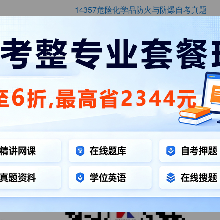
14357危险化学品防火与防爆自考真题
13228工业企业防火自考真题
14428消防安全系统工程自考真题
14434消防经济学自考真题
15040习近平新时代中国特色社会主义思想概论自
概论
考试资料可点此查看：
四川消防工程本科自考资料