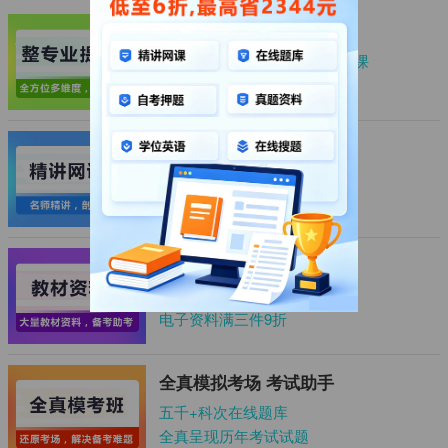
整专业套餐
全专业资料、题库、学位、网课
最高直省2344元
超值精品网课 剖析考点
上千+科次精品网课
买网课送题库
自考教材资料 备考助考
五千+科次教材资料
电子资料满三件9折
全真模拟考场 考试助手
五千+科次在线题库
全真呈现历年考试试题