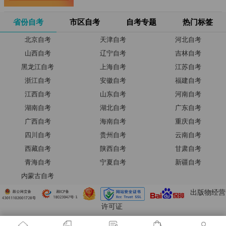
省份自考
市区自考
自考专题
热门标签
北京自考
天津自考
河北自考
山西自考
辽宁自考
吉林自考
黑龙江自考
上海自考
江苏自考
浙江自考
安徽自考
福建自考
江西自考
山东自考
河南自考
湖南自考
湖北自考
广东自考
广西自考
海南自考
重庆自考
四川自考
贵州自考
云南自考
西藏自考
陕西自考
甘肃自考
青海自考
宁夏自考
新疆自考
内蒙古自考
出版物经营
许可证