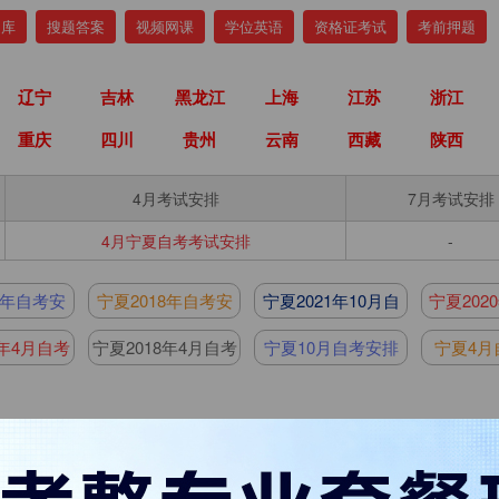
题库
搜题答案
视频网课
学位英语
资格证考试
考前押题
辽宁
吉林
黑龙江
上海
江苏
浙江
重庆
四川
贵州
云南
西藏
陕西
4月考试安排
7月考试安排
4月宁夏自考考试安排
-
9年自考安
宁夏2018年自考安
宁夏2021年10月自
宁夏202
排
排
考安排
考
9年4月自考
宁夏2018年4月自考
宁夏10月自考安排
宁夏4月
排
安排
2026-01-04
2026年4月宁夏自考考试安排表