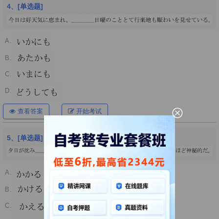
4、[单选题]
A.
B.
C.
D.
查看答案
开始考试
5、[单选题]
A.
B.
C.