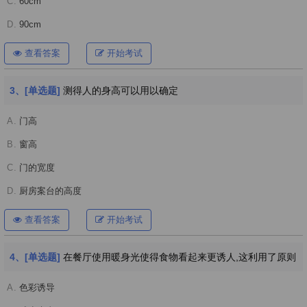
C.
60cm
D.
90cm
查看答案
开始考试
3、[单选题]
测得人的身高可以用以确定
A.
门高
B.
窗高
C.
门的宽度
D.
厨房案台的高度
查看答案
开始考试
4、[单选题]
在餐厅使用暖身光使得食物看起来更诱人,这利用了原则
A.
色彩诱导