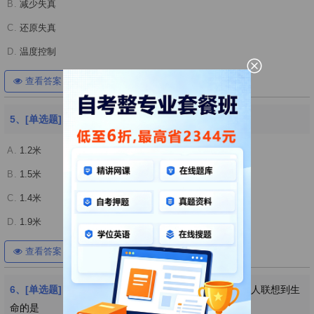
B.
减少失真
C.
还原失真
D.
温度控制
查看答案
开始考试
5、[单选题]
考虑到舒适和安全,门的高度宜大于
A.
1.2米
B.
1.5米
C.
1.4米
D.
1.9米
查看答案
开始考试
6、[单选题]
不同的色彩能引起不同的联想下列选项能使人联想到生
命的是