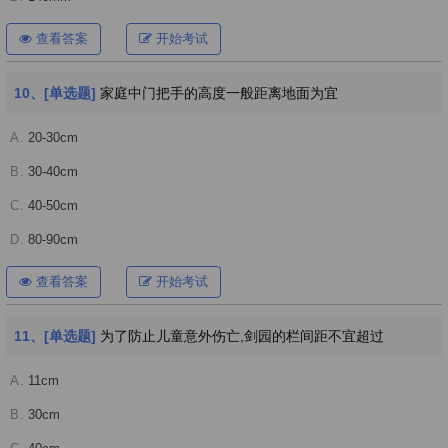
查看答案
开始考试
10、[单选题]
家庭中门把手的高度一般距离地面为宜
A.
20-30cm
B.
30-40cm
C.
40-50cm
D.
80-90cm
查看答案
开始考试
11、[单选题]
为了防止儿童意外伤亡,剑园的栏间距不宜超过
A.
11cm
B.
30cm