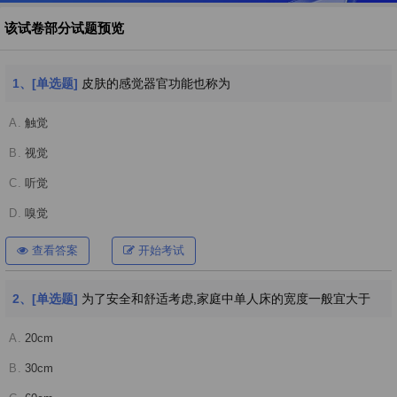
该试卷部分试题预览
1、[单选题]
皮肤的感觉器官功能也称为
A.
触觉
B.
视觉
C.
听觉
D.
嗅觉
查看答案
开始考试
2、[单选题]
为了安全和舒适考虑,家庭中单人床的宽度一般宜大于
A.
20cm
B.
30cm