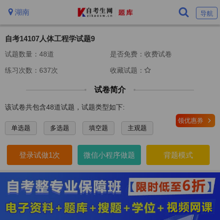
湖南
导航
自考14107人体工程学试题9
试题数量：48道
是否免费：收费试卷
练习次数：637次
收藏试题：
试卷简介
该试卷共包含48道试题，试题类型如下:
领优惠券
单选题
多选题
填空题
主观题
登录试做1次
微信小程序做题
背题模式