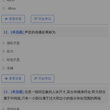
C.
40cm
D.
48cm
查看答案
开始考试
12、[单选题]
声音的传播距离称为
A.
视听尺度
B.
听力
C.
听觉尺度
D.
音阈
查看答案
开始考试
13、[单选题]
任意一组特定象的人休尺寸,其分布规律符合,即大部分
属于中间值,只有一小部分属于过大和过小的值分布在范围的两端
A.
平均分布