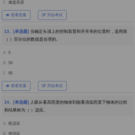
C.
膝盖高度
查看答案
开始考试
13、[单选题]
当确定头顶上的控制装置和开关等的位置时，选用第
（ ）百分位的数据是合理的。
A.
5
B.
50
C.
95
查看答案
开始考试
14、[单选题]
人眼从看高照度的物体到能看清低照度下物体的过程
和结果称为（ ）适应。
A.
暗适应
B.
明适应