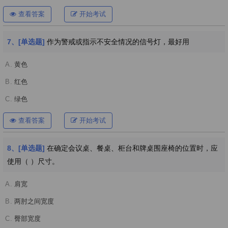
查看答案
开始考试
7、[单选题]
作为警戒或指示不安全情况的信号灯，最好用
A.
黄色
B.
红色
C.
绿色
查看答案
开始考试
8、[单选题]
在确定会议桌、餐桌、柜台和牌桌围座椅的位置时，应
使用（ ）尺寸。
A.
肩宽
B.
两肘之间宽度
C.
臀部宽度