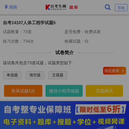
湖南
导航
自考14107人体工程学试题5
试题数量：73道
是否免费：收费试卷
练习次数：734次
收藏试题：
试卷简介
该试卷共包含73道试题，试题类型如下:
领优惠券
单选题
填空题
主观题
登录试做1次
微信小程序做题
背题模式