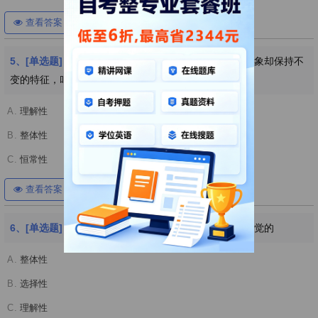
查看答案
开始考试
5、[单选题]
知觉的条件在一定围发生变化，而知觉的印象却保持不
变的特征，叫知觉的
A.
理解性
B.
整体性
C.
恒常性
查看答案
开始考试
6、[单选题]
在知觉下图所示的双关图时，主要应用了知觉的
A.
整体性
B.
选择性
C.
理解性