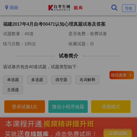
湖南
导航
福建2017年4月自考00471认知心理真题试卷及答案
试题数量：40道
是否免费：收费试卷
练习次数：185次
收藏试题：
试卷简介
该试卷共包含40道试题，试题类型如下:
领优惠券
单选题
多选题
填空题
名词解释
主观题
登录试做1次
微信小程序做题
背题模式