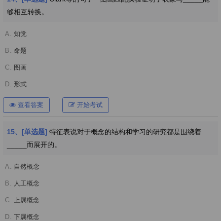
够相互转换。
A.
知觉
B.
命题
C.
图画
D.
形式
查看答案
开始考试
15、[单选题]
特征表说对于概念的结构和学习的研究都是围绕着
_____而展开的。
A.
自然概念
B.
人工概念
C.
上属概念
D.
下属概念