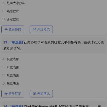
B.
范畴大小效应
C.
熟悉效应
D.
否定效应
查看答案
开始考试
13、[单选题]
认知心理学对表象的研究几乎都是有关 . 很少涉及其他
感觉通道的。
A.
视觉表象
B.
听觉表象
C.
嗅觉表象
D.
味觉表象
查看答案
开始考试
14、[单选题]
Clark等的句子一图画匹配实验证明了表象与_____能