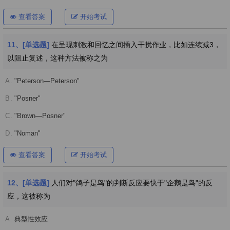
查看答案
开始考试
11、[单选题]
在呈现刺激和回忆之间插入干扰作业，比如连续减3，
以阻止复述，这种方法被称之为
A.
"Peterson—Peterson"
B.
"Posner''
C.
"Brown—Posner"
D.
"Noman''
查看答案
开始考试
12、[单选题]
人们对"鸽子是鸟"的判断反应要快于"企鹅是鸟"的反
应，这被称为
A.
典型性效应