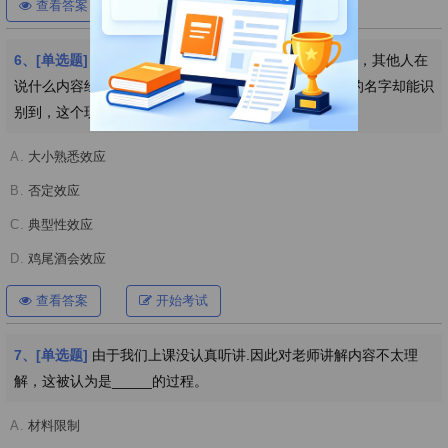
查看答案
开始考试
6、[单选题]
在人多的交流会中，我们跟朋友在热烈交谈，其他人在
说什么内容经常被我们所忽略，但是对偶然传来的我们的名字却能识
别到，这个现象被称作
A.
大小熟悉效应
B.
否定效应
C.
典型性效应
D.
鸡尾酒会效应
查看答案
开始考试
7、[单选题]
由于我们上课没认真听讲.因此对老师讲解内容不太理
解，这被认为是_____的过程。
A.
材料限制