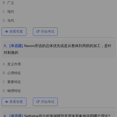
B.
广义
C.
现代
D.
当代
查看答案
开始考试
3、[单选题]
Navon所说的总体优先或是从整体到局部的加工，是针
对刺激的
A.
意义作用
B.
心理特征
C.
重要特征
D.
物理特征
查看答案
开始考试
4、[单选题]
Selfridge提出的鬼城模型是用来形象地说明哪个理论?