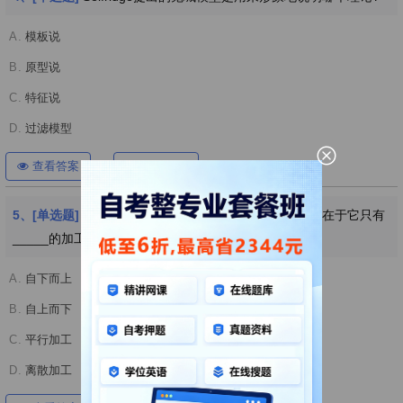
A.
模板说
B.
原型说
C.
特征说
D.
过滤模型
查看答案
开始考试
5、[单选题]
知觉的特征说理论中有一个很重要的局限，在于它只有
_____的加工。
A.
自下而上
B.
自上而下
C.
平行加工
D.
离散加工