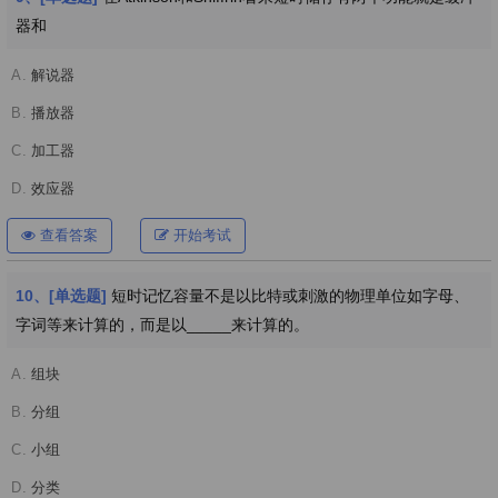
器和
A.
解说器
B.
播放器
C.
加工器
D.
效应器
查看答案
开始考试
10、[单选题]
短时记忆容量不是以比特或刺激的物理单位如字母、
字词等来计算的，而是以_____来计算的。
A.
组块
B.
分组
C.
小组
D.
分类