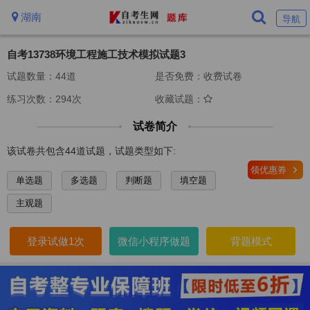
湖南
导航
自考13738环境工程施工技术模拟试题3
试题数量：44道
是否免费：收费试卷
练习次数：294次
收藏试题：
试卷简介
该试卷共包含44道试题，试题类型如下:
领优惠券
单选题
多选题
判断题
填空题
主观题
登录试做1次
微信小程序做题
背题模式