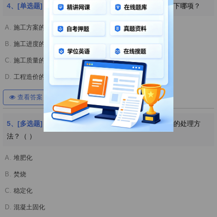
4、[单选题]
环境工程土建施工组织和造价管理不包括以下哪项？
A.
施工方案的制定
B.
施工进度的控制
C.
施工质量的检验
D.
工程造价的估算
查看答案
开始考试
5、[多选题]
环境工程施工中，下列哪些属于固体废弃物的处理方
法？（ ）
A.
堆肥化
B.
焚烧
C.
稳定化
D.
混凝土固化