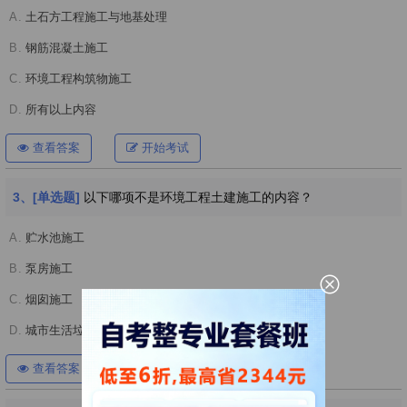
A.
土石方工程施工与地基处理
B.
钢筋混凝土施工
C.
环境工程构筑物施工
D.
所有以上内容
查看答案
开始考试
3、[单选题]
以下哪项不是环境工程土建施工的内容？
A.
贮水池施工
B.
泵房施工
C.
烟囱施工
D.
城市生活垃圾填埋场施工
查看答案
开始考试