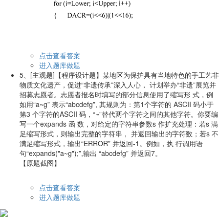
点击查看答案
进入题库做题
5、
[主观题]
【程序设计题】某地区为保护具有当地特色的手工艺非
物质文化遗产，促进“非遗传承”深入人心， 计划举办“非遗”展览并
招募志愿者。志愿者报名时填写的部分信息使用了缩写形 式，例
如用“a~g” 表示“abcdefg”, 其规则为：第1个字符的 ASCII 码小于
第3 个字符的ASCII 码，“~”替代两个字符之间的其他字符。你要编
写一个expands 函 数，对给定的字符串参数s 作扩充处理：若s 满
足缩写形式，则输出完整的字符串， 并返回输出的字符数；若s 不
满足缩写形式，输出“ERROR” 并返回-1。例如，执 行调用语
句“expands("a~g");”,输出 “abcdefg” 并返回7。
【原题截图】
点击查看答案
进入题库做题