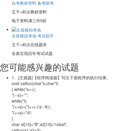
自考教材资料 备考助考
五千+科次教材资料
电子资料满三件9折
全真模拟考场 考试助手
五千+科次在线题库
全真呈现历年考试试题
您可能感兴趣的试题
1、
[主观题]
【程序阅读题】写出下面程序的执行结果。
void catfun(char*s,char*t)
{ while(*s++);
*(--s)=¹*';
while(*t)
*(++s)=(*t++)-('a'-'A');
*(++s)="\0';
{
char sl[10]="B",s2[10]="robat";
catfun(s1,s2+3);