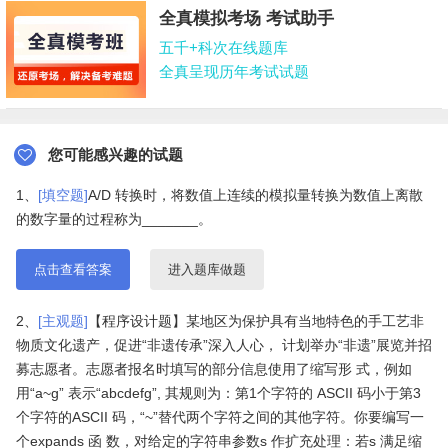
全真模拟考场 考试助手
五千+科次在线题库
全真呈现历年考试试题
您可能感兴趣的试题
1、
[填空题]
A/D 转换时，将数值上连续的模拟量转换为数值上离散
的数字量的过程称为_______。
点击查看答案
进入题库做题
2、
[主观题]
【程序设计题】某地区为保护具有当地特色的手工艺非
物质文化遗产，促进“非遗传承”深入人心， 计划举办“非遗”展览并招
募志愿者。志愿者报名时填写的部分信息使用了缩写形 式，例如
用“a~g” 表示“abcdefg”, 其规则为：第1个字符的 ASCII 码小于第3
个字符的ASCII 码，“~”替代两个字符之间的其他字符。你要编写一
个expands 函 数，对给定的字符串参数s 作扩充处理：若s 满足缩