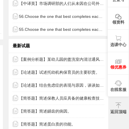
【中译英】市场调研部的人们从未因在公司外发现使我们身处竞争劣势的状况而受到责怪。
56.Choose the one that best completes each of the sentences.
领资料
55.Choose the one that best completes each of the sentences.
选课中心
最新试题
【案例分析题】某幼儿园的盥洗室内清洁通风，水池下水道无头发污物，地面上有一两滩水，每隔一个水龙头有一块肥皂，保教人员带领
领优惠券
【论述题】试述托幼机构保育员的主要职责。
【论述题】结合焦虑症的表现与原因，谈谈如何对患有焦虑症的孩子进行保育？
在线客服
【简答题】简述保教人员应具备的健康检查技能的主要内容。
【简答题】简述龋齿的病因。
返回顶端
【简答题】简述蛋白质的功能。