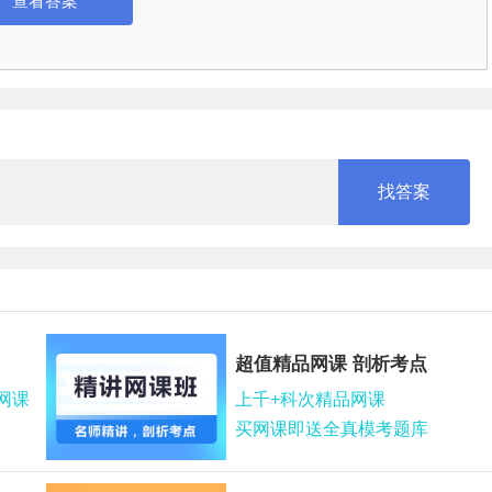
查看答案
超值精品网课 剖析考点
网课
上千+科次精品网课
买网课即送全真模考题库