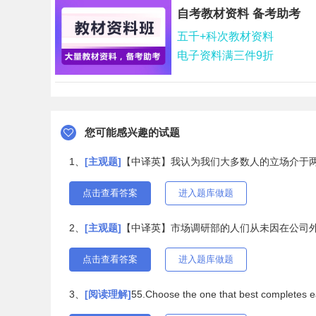
自考教材资料 备考助考
五千+科次教材资料
电子资料满三件9折
您可能感兴趣的试题
1、
[主观题]
【中译英】我认为我们大多数人的立场介于
点击查看答案
进入题库做题
2、
[主观题]
【中译英】市场调研部的人们从未因在公司
点击查看答案
进入题库做题
3、
[阅读理解]
55.Choose the one that best completes e