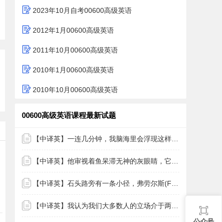
2023年10月自考00600高级英语
2012年1月00600高级英语
2011年10月00600高级英语
2010年1月00600高级英语
2010年10月00600高级英语
00600高级英语课程最新试题
【中译英】一连几分钟，我脑海里会浮现这样的描述:“他推开门，走进屋，一缕黄色的阳光，透过薄纱窗帘，斜照在桌上，桌上有个半
【中译英】他审视着鱼呆滞无神的灰眼睛，它棕色瞳孔里的恐惧透露了它所度过的一生，以及对正在威胁它生命的死亡的惧怕。
【中译英】石头路旁有一条小径，弗劳尔斯(Flowers)夫人走在前面，摆动着手臂，小心翼翼地躲着石头。
【中译英】我认为我们大多数人的立场介于两极之间。我们认为某些活动好，而另外一些相当一般或非常糟糕。
公众号