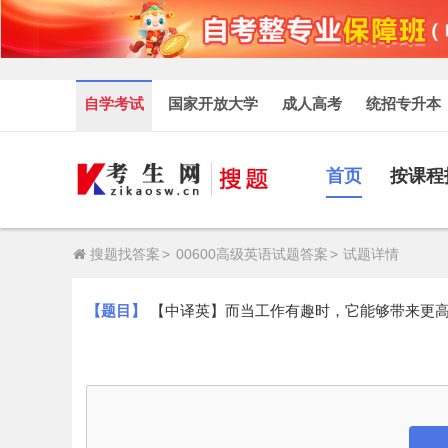
自学考试
国家开放大学
成人高考
统招专升本
首页
按课程
搜题找答案
>
00600高级英语试题答案
>
试题详情
【题目】
【中译英】而当工作有趣时，它能够带来更