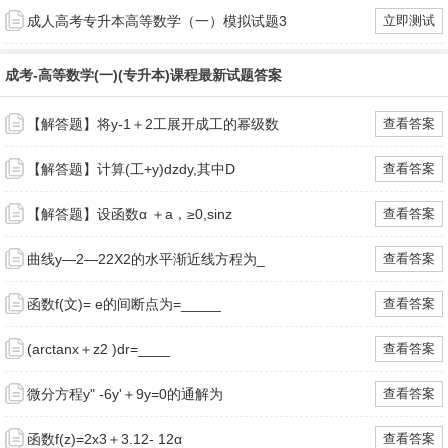
成人高考专升本高等数学（一）模拟试题3
立即测试
成考-高等数学(一)(专升本)课程最新试题答案
【解答题】将y-1＋2工展开成工的幂级数
查看答案
【解答题】计算(工+y)dzdy,其中D
查看答案
【解答题】设函数α ＋a，≥0,sinz
查看答案
曲线y—2—22X2的水平渐近线方程为_
查看答案
函数f(文)= e的间断点为=_____
查看答案
(arctanx＋z2 )dr=____
查看答案
微分方程y" -6y'＋9y=0的通解为
查看答案
函数f(z)=2x3＋3.12- 12α
查看答案