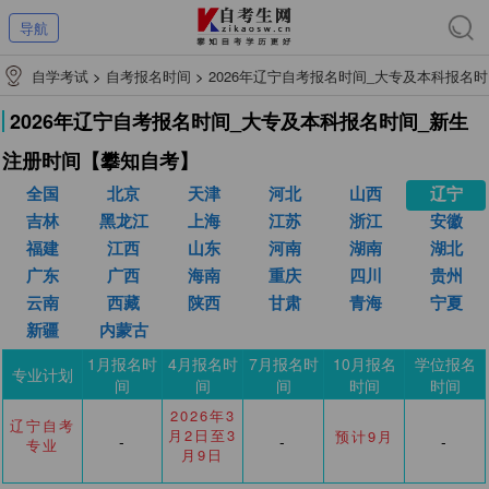
导航
自学考试
>
自考报名时间
>
2026年辽宁自考报名时间_大专及本科报名时
间_新生注册时间【攀知自考】
2026年辽宁自考报名时间_大专及本科报名时间_新生
注册时间【攀知自考】
全国
北京
天津
河北
山西
辽宁
吉林
黑龙江
上海
江苏
浙江
安徽
福建
江西
山东
河南
湖南
湖北
广东
广西
海南
重庆
四川
贵州
云南
西藏
陕西
甘肃
青海
宁夏
新疆
内蒙古
1月报名时
4月报名时
7月报名时
10月报名
学位报名
专业计划
间
间
间
时间
时间
2026年3
辽宁自考
月2日至3
预计9月
-
-
-
专业
月9日